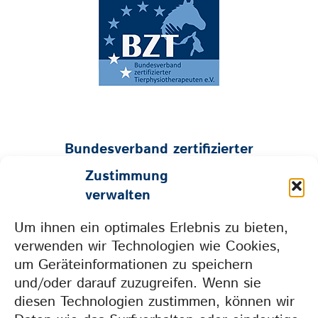
Bundesverband zertifizierter
Tierphysiotherapeuten e.V.
Zustimmung
Geschäftsstelle:
verwalten
Mühlenstraße 26 • 53547 Hümmerich
Um ihnen ein optimales Erlebnis zu bieten,
Tel. 0157 73604665 • info@bzt-ev.de
verwenden wir Technologien wie Cookies,
um Geräteinformationen zu speichern
und/oder darauf zuzugreifen. Wenn sie
Weil wir gemeinsam
diesen Technologien zustimmen, können wir
mehr erreichen.