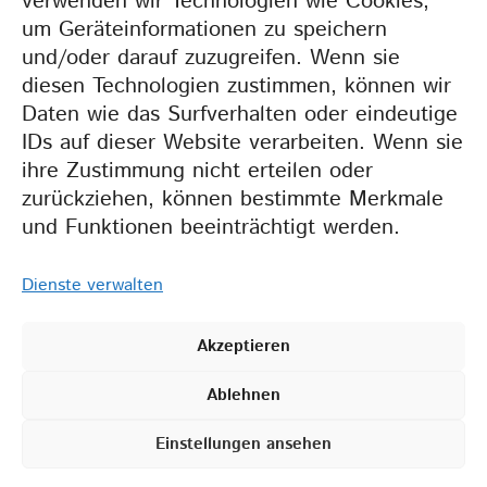
verwenden wir Technologien wie Cookies,
um Geräteinformationen zu speichern
und/oder darauf zuzugreifen. Wenn sie
Weil wir gemeinsam
diesen Technologien zustimmen, können wir
mehr erreichen.
Daten wie das Surfverhalten oder eindeutige
IDs auf dieser Website verarbeiten. Wenn sie
ihre Zustimmung nicht erteilen oder
zurückziehen, können bestimmte Merkmale
und Funktionen beeinträchtigt werden.
Dienste verwalten
Akzeptieren
2026 BZT •
IMPRESSUM
•
Ablehnen
DATENSCHUTZERKLÄRUNG
•
COOKIE-RICHTLINIEN (EU)
Einstellungen ansehen