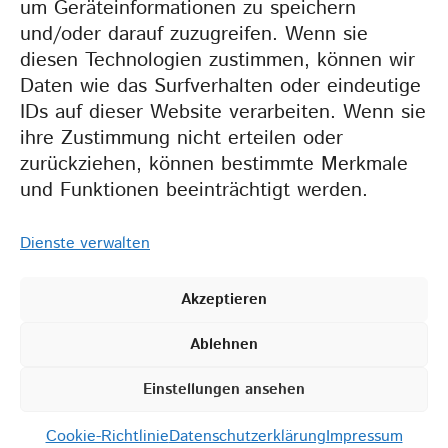
um Geräteinformationen zu speichern
und/oder darauf zuzugreifen. Wenn sie
Weil wir gemeinsam
diesen Technologien zustimmen, können wir
mehr erreichen.
Daten wie das Surfverhalten oder eindeutige
IDs auf dieser Website verarbeiten. Wenn sie
ihre Zustimmung nicht erteilen oder
zurückziehen, können bestimmte Merkmale
und Funktionen beeinträchtigt werden.
Dienste verwalten
Akzeptieren
2026 BZT •
IMPRESSUM
•
Ablehnen
DATENSCHUTZERKLÄRUNG
•
COOKIE-RICHTLINIEN (EU)
Einstellungen ansehen
Cookie-Richtlinie
Datenschutzerklärung
Impressum