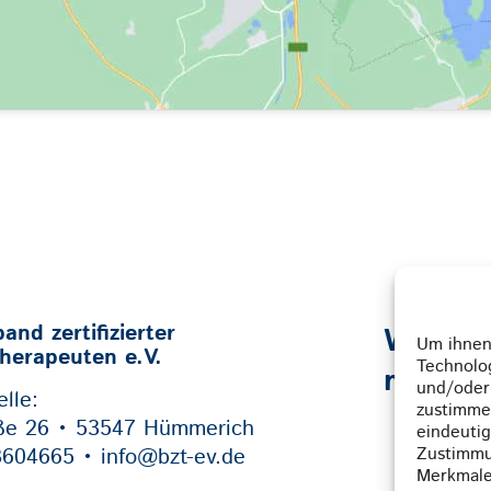
nd zertifizierter
Weil w
Um ihnen 
therapeuten e.V.
Technolo
mehr e
und/oder
lle:
zustimme
ße 26 • 53547 Hümmerich
eindeutig
3604665 • info@bzt-ev.de
Zustimmu
Merkmale