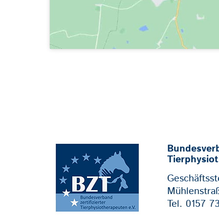
Bundesverba
Tierphysio
Geschäftsste
Mühlenstra
Tel. 0157 7