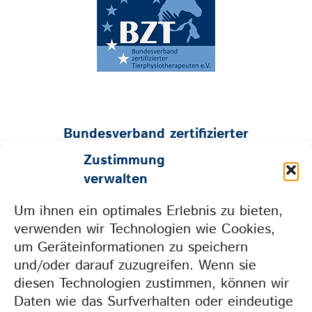
Bundesverband zertifizierter
Tierphysiotherapeuten e.V.
Zustimmung
Geschäftsstelle:
verwalten
Mühlenstraße 26 • 53547 Hümmerich
Um ihnen ein optimales Erlebnis zu bieten,
Tel. 0157 73604665 • info@bzt-ev.de
verwenden wir Technologien wie Cookies,
um Geräteinformationen zu speichern
und/oder darauf zuzugreifen. Wenn sie
Weil wir gemeinsam
diesen Technologien zustimmen, können wir
mehr erreichen.
Daten wie das Surfverhalten oder eindeutige