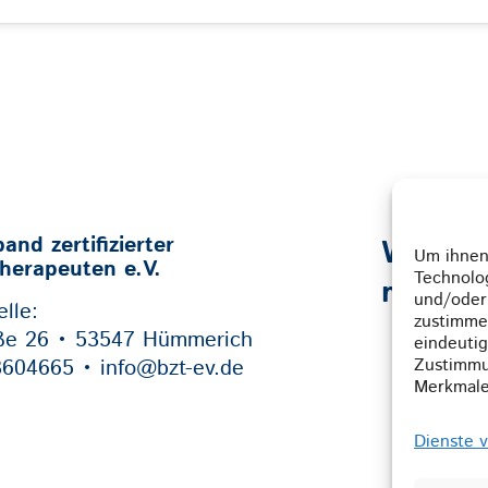
nd zertifizierter
Weil w
Um ihnen 
therapeuten e.V.
Technolo
mehr e
und/oder
lle:
zustimme
ße 26 • 53547 Hümmerich
eindeutig
3604665 • info@bzt-ev.de
Zustimmu
Merkmale
Dienste 