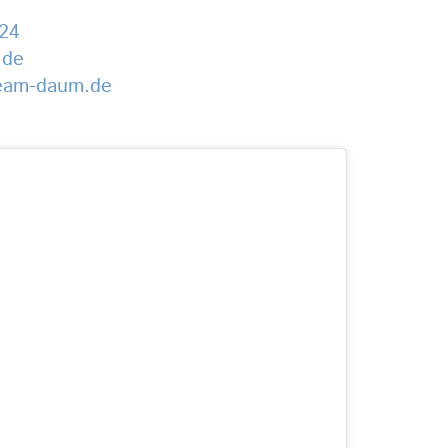
24
.de
team-daum.de