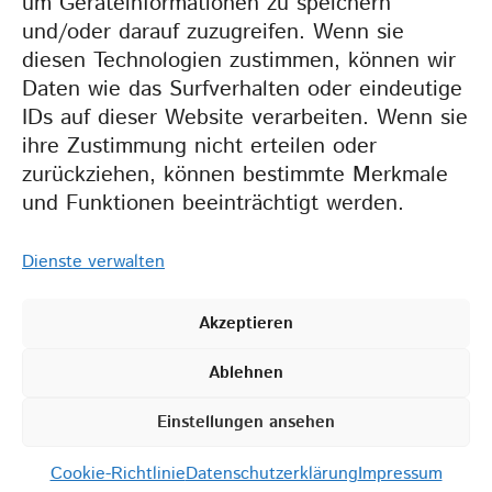
um Geräteinformationen zu speichern
und/oder darauf zuzugreifen. Wenn sie
Weil wir gemeinsam
diesen Technologien zustimmen, können wir
mehr erreichen.
Daten wie das Surfverhalten oder eindeutige
IDs auf dieser Website verarbeiten. Wenn sie
ihre Zustimmung nicht erteilen oder
zurückziehen, können bestimmte Merkmale
und Funktionen beeinträchtigt werden.
Dienste verwalten
Akzeptieren
2026 BZT •
IMPRESSUM
•
Ablehnen
DATENSCHUTZERKLÄRUNG
•
COOKIE-RICHTLINIEN (EU)
Einstellungen ansehen
Cookie-Richtlinie
Datenschutzerklärung
Impressum