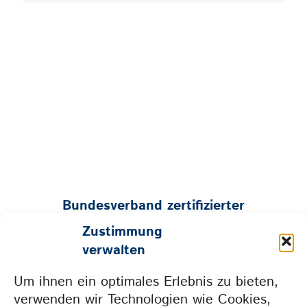
Bundesverband zertifizierter
Tierphysiotherapeuten e.V.
Zustimmung
Geschäftsstelle:
verwalten
Mühlenstraße 26 • 53547 Hümmerich
Um ihnen ein optimales Erlebnis zu bieten,
Tel. 0157 73604665 • info@bzt-ev.de
verwenden wir Technologien wie Cookies,