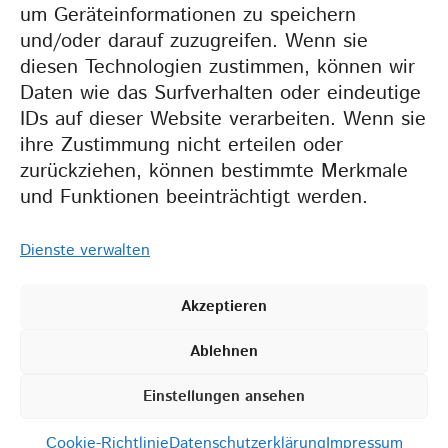
um Geräteinformationen zu speichern
und/oder darauf zuzugreifen. Wenn sie
Weil wir gemeinsam
diesen Technologien zustimmen, können wir
mehr erreichen.
Daten wie das Surfverhalten oder eindeutige
IDs auf dieser Website verarbeiten. Wenn sie
ihre Zustimmung nicht erteilen oder
zurückziehen, können bestimmte Merkmale
und Funktionen beeinträchtigt werden.
Dienste verwalten
Akzeptieren
2026 BZT •
IMPRESSUM
•
Ablehnen
DATENSCHUTZERKLÄRUNG
•
COOKIE-RICHTLINIEN (EU)
Einstellungen ansehen
Cookie-Richtlinie
Datenschutzerklärung
Impressum