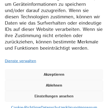
um Geräteinformationen zu speichern
und/oder darauf zuzugreifen. Wenn sie
Weil wir gemeinsam
diesen Technologien zustimmen, können wir
mehr erreichen.
Daten wie das Surfverhalten oder eindeutige
IDs auf dieser Website verarbeiten. Wenn sie
ihre Zustimmung nicht erteilen oder
zurückziehen, können bestimmte Merkmale
und Funktionen beeinträchtigt werden.
Dienste verwalten
Akzeptieren
2026 BZT •
IMPRESSUM
•
Ablehnen
DATENSCHUTZERKLÄRUNG
•
COOKIE-RICHTLINIEN (EU)
Einstellungen ansehen
Cookie-Richtlinie
Datenschutzerklärung
Impressum