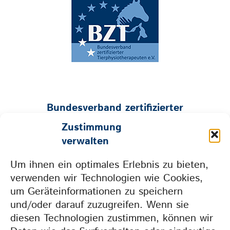
Bundesverband zertifizierter
Tierphysiotherapeuten e.V.
Zustimmung
Geschäftsstelle:
verwalten
Mühlenstraße 26 • 53547 Hümmerich
Um ihnen ein optimales Erlebnis zu bieten,
Tel. 0157 73604665 • info@bzt-ev.de
verwenden wir Technologien wie Cookies,
um Geräteinformationen zu speichern
und/oder darauf zuzugreifen. Wenn sie
Weil wir gemeinsam
diesen Technologien zustimmen, können wir
mehr erreichen.