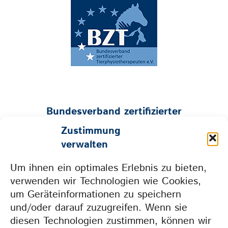
Bundesverband zertifizierter
Tierphysiotherapeuten e.V.
Zustimmung
Geschäftsstelle:
verwalten
Mühlenstraße 26 • 53547 Hümmerich
Um ihnen ein optimales Erlebnis zu bieten,
Tel. 0157 73604665 • info@bzt-ev.de
verwenden wir Technologien wie Cookies,
um Geräteinformationen zu speichern
und/oder darauf zuzugreifen. Wenn sie
Weil wir gemeinsam
diesen Technologien zustimmen, können wir
mehr erreichen.